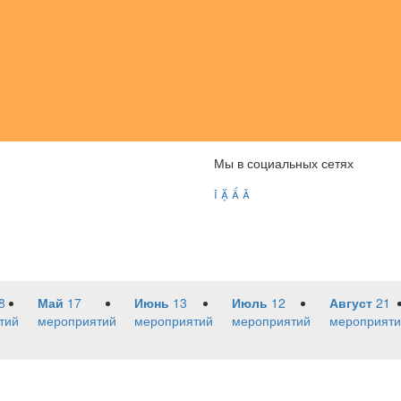
Мы в социальных сетях




8
Май
17
Июнь
13
Июль
12
Август
21
тий
мероприятий
мероприятий
мероприятий
мероприяти