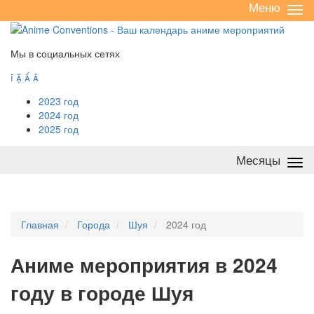
Меню
Све
/
раз
Мы в социальных сетях




2023 год
2024 год
2025 год
Месяцы
Све
/
раз
Главная
Города
Шуя
2024 год
А
ниме мероприятия в 2024
году в городе Шуя