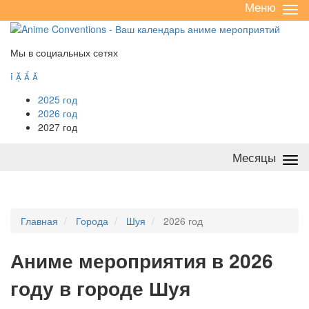
Меню
Све
/
раз
Мы в социальных сетях




2025 год
2026 год
2027 год
Месяцы
Све
/
раз
Главная
Города
Шуя
2026 год
А
ниме мероприятия в 2026
году в городе Шуя