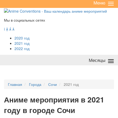
Меню
Све
/
раз
Мы в социальных сетях




2020 год
2021 год
2022 год
Месяцы
Све
/
раз
Главная
Города
Сочи
2021 год
А
ниме мероприятия в 2021
году в городе Сочи