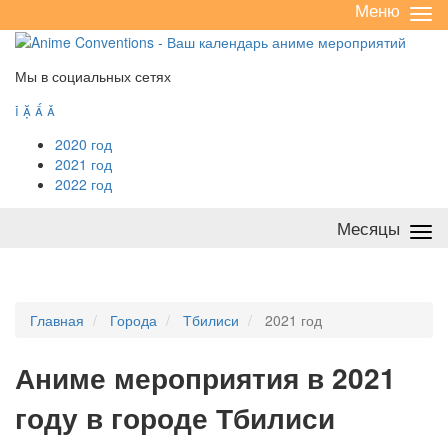
Меню
Све
/
раз
Мы в социальных сетях




2020 год
2021 год
2022 год
Месяцы
Све
/
раз
Главная
Города
Тбилиси
2021 год
А
ниме мероприятия в 2021
году в городе Тбилиси