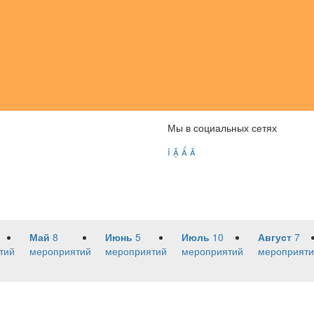
Мы в социальных сетях




Май
8
Июнь
5
Июль
10
Август
7
тий
мероприятий
мероприятий
мероприятий
мероприяти