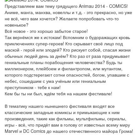
Представляем вам тему грядущего Animau 2014 - COMICS!
Аниме, манга, манхва, новеллы и т.д. - это прекрасно, но уже
не всё, чего вам хочется? Желаете попробовать что-то
новенькое?
Всё новое - это хорошо забытое старое!
Так вернёмся же к истокам! Вспомним о будоражащих кровь
приключениях супер-героев! Кто скрывает своё лицо под
маской - герой или злодей? Кто рискует собой, спасая жизни
обычных людей день за днём? Кто раз от раза придумывает
гениальные планы порабощения человечества? Будь ты
миллионером, плейбоем и филантропом, или мутантом,
которого подстерегают сотни опасностей, богом, упавшим с
небес, сошедшим с ума учёным или гениальным
преступником - тебе к нам!
Кем бы ты ни был, ждём тебя на нашем фестивале!
В тематику нашего нынешнего фестиваля входят все
классические западные комиксы и примыкающие к ним
произведения, такие как фильмы, мультфильмы, сериалы,
игры - всё, что придёт вам в голову от известных всему миру
Marvel и DC Comics до нашего отечественного майора Грома!