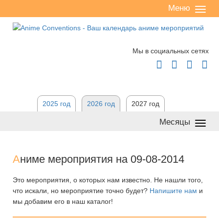
Меню
Сверн
/
разве
Мы в социальных сетях




2025 год
2026 год
2027 год
Месяцы
Сверн
/
разве
А
ниме мероприятия на 09-08-2014
Это мероприятия, о которых нам известно. Не нашли того,
что искали, но мероприятие точно будет?
Напишите нам
и
мы добавим его в наш каталог!