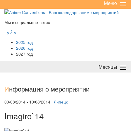
Меню
Све
/
раз
Мы в социальных сетях




2025 год
2026 год
2027 год
Месяцы
Све
/
раз
И
нформация о мероприятии
09/08/2014 - 10/08/2014 |
Липецк
Imagiro`14