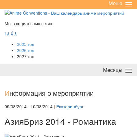
Меню
Све
/
раз
Мы в социальных сетях




2025 год
2026 год
2027 год
Месяцы
Све
/
раз
И
нформация о мероприятии
09/08/2014 - 10/08/2014 |
Екатеринбург
АзияБриз 2014 - Романтика