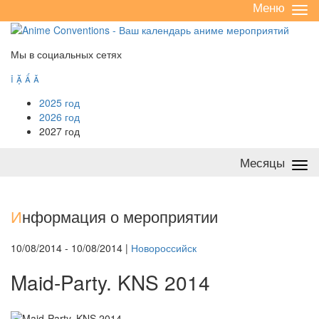
Меню
Све
/
раз
Мы в социальных сетях




2025 год
2026 год
2027 год
Месяцы
Све
/
раз
И
нформация о мероприятии
10/08/2014 - 10/08/2014 |
Новороссийск
Maid-Party. KNS 2014