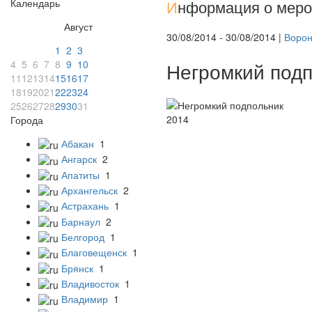
Календарь
И
нформация о меро
Август
30/08/2014 - 30/08/2014 |
Воро
1
2
3
4
5
6
7
8
9
10
Негромкий подп
11
12
13
14
15
16
17
18
19
20
21
22
23
24
25
26
27
28
29
30
31
Города
Абакан
1
Ангарск
2
Апатиты
1
Архангельск
2
Астрахань
1
Барнаул
2
Белгород
1
Благовещенск
1
Брянск
1
Владивосток
1
Владимир
1