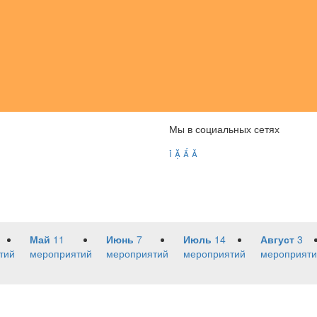
Мы в социальных сетях




Май
11
Июнь
7
Июль
14
Август
3
тий
мероприятий
мероприятий
мероприятий
мероприяти