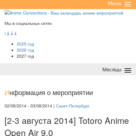
Меню
Све
/
раз
Мы в социальных сетях




2025 год
2026 год
2027 год
Месяцы
Све
/
раз
И
нформация о мероприятии
02/08/2014 - 03/08/2014 |
Санкт-Петербург
[2-3 августа 2014] Totoro Anime
Open Air 9.0