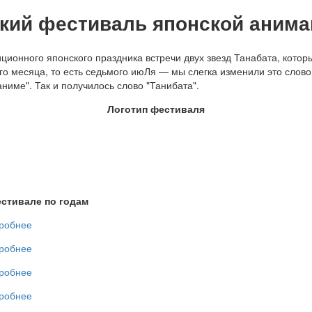
кий фестиваль японской анима
иционного японского праздника встречи двух звезд Танабата, котор
о месяца, то есть седьмого июЛя — мы слегка изменили это слово,
име". Так и получилось слово "Танибата".
Логотип фестиваля
стивале по годам
робнее
робнее
робнее
робнее