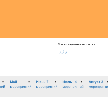
Мы в социальных сетях




Май
11
Июнь
7
Июль
14
Август
3
тий
мероприятий
мероприятий
мероприятий
мероприяти