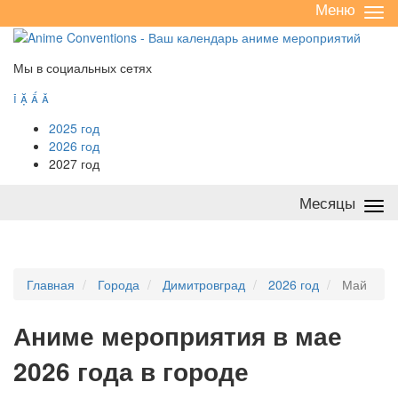
Меню
Све
/
раз
Мы в социальных сетях




2025 год
2026 год
2027 год
Месяцы
Све
/
раз
Главная
Города
Димитровград
2026 год
Май
А
ниме мероприятия в мае
2026 года в городе