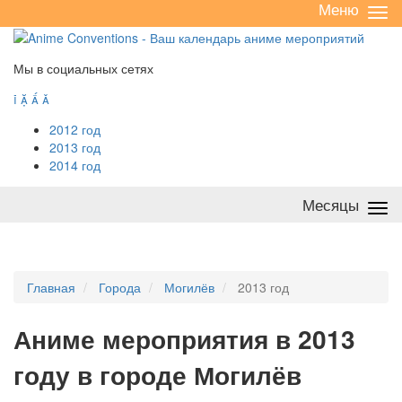
Меню
Све
/
раз
Мы в социальных сетях




2012 год
2013 год
2014 год
Месяцы
Све
/
раз
Главная
Города
Могилёв
2013 год
А
ниме мероприятия в 2013
году в городе Могилёв