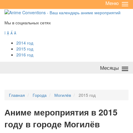
Меню
Све
/
раз
Мы в социальных сетях




2014 год
2015 год
2016 год
Месяцы
Све
/
раз
Главная
Города
Могилёв
2015 год
А
ниме мероприятия в 2015
году в городе Могилёв