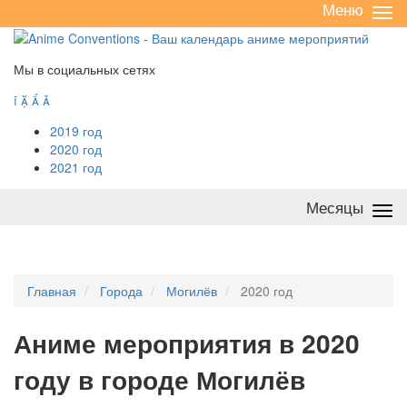
Меню
Све
/
раз
Мы в социальных сетях




2019 год
2020 год
2021 год
Месяцы
Све
/
раз
Главная
Города
Могилёв
2020 год
А
ниме мероприятия в 2020
году в городе Могилёв