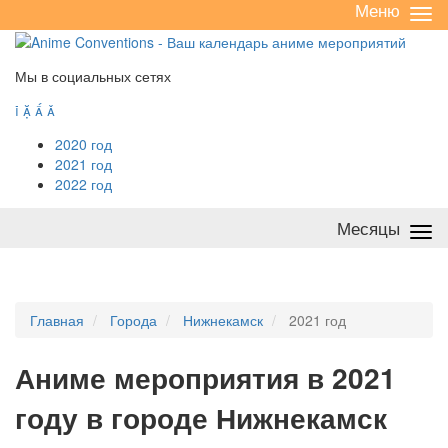
Меню
Све
/
раз
Мы в социальных сетях




2020 год
2021 год
2022 год
Месяцы
Све
/
раз
Главная
Города
Нижнекамск
2021 год
А
ниме мероприятия в 2021
году в городе Нижнекамск