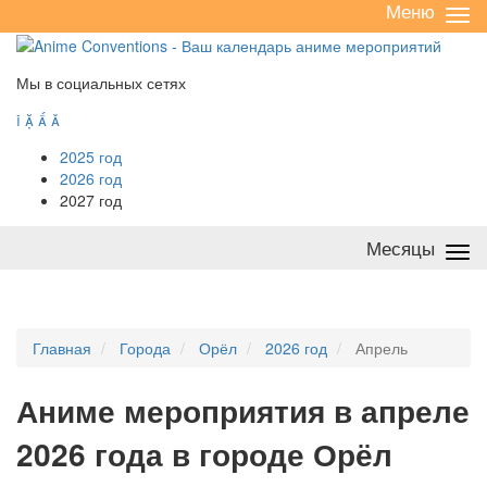
Меню
Све
/
раз
Мы в социальных сетях




2025 год
2026 год
2027 год
Месяцы
Све
/
раз
Главная
Города
Орёл
2026 год
Апрель
А
ниме мероприятия в апреле
2026 года в городе Орёл