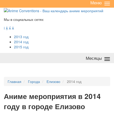
Меню
Све
/
раз
Мы в социальных сетях




2013 год
2014 год
2015 год
Месяцы
Све
/
раз
Главная
Города
Елизово
2014 год
А
ниме мероприятия в 2014
году в городе Елизово