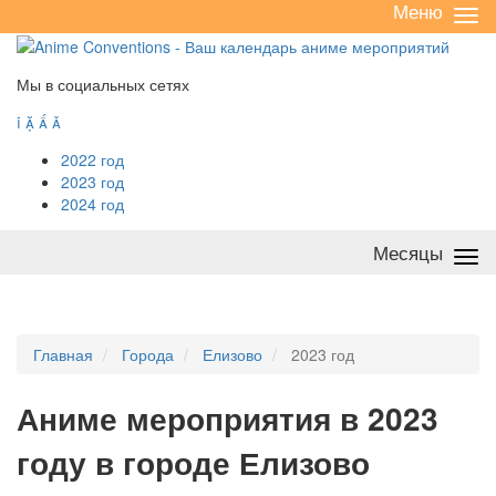
Меню
Све
/
раз
Мы в социальных сетях




2022 год
2023 год
2024 год
Месяцы
Све
/
раз
Главная
Города
Елизово
2023 год
А
ниме мероприятия в 2023
году в городе Елизово