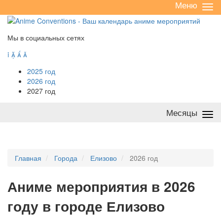
Меню
Све
/
раз
Мы в социальных сетях




2025 год
2026 год
2027 год
Месяцы
Све
/
раз
Главная
Города
Елизово
2026 год
А
ниме мероприятия в 2026
году в городе Елизово