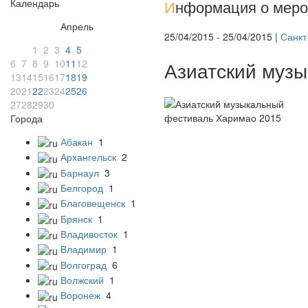
Календарь
И
нформация о меро
Апрель
25/04/2015 - 25/04/2015 |
Санкт
1
2
3
4
5
6
7
8
9
10
11
12
Азиатский муз
13
14
15
16
17
18
19
20
21
22
23
24
25
26
27
28
29
30
Города
Абакан
1
Архангельск
2
Барнаул
3
Белгород
1
Благовещенск
1
Брянск
1
Владивосток
1
Владимир
1
Волгоград
6
Волжский
1
Воронеж
4