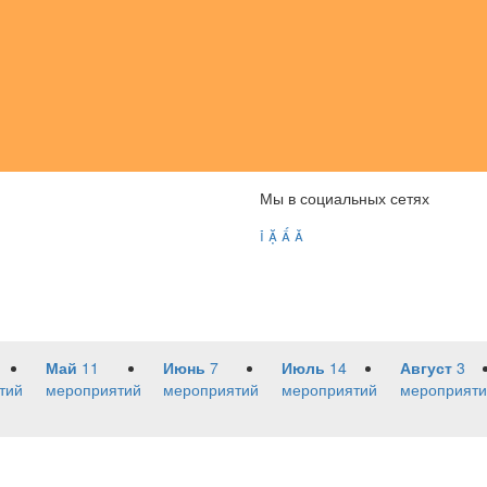
Мы в социальных сетях




Май
11
Июнь
7
Июль
14
Август
3
тий
мероприятий
мероприятий
мероприятий
мероприяти