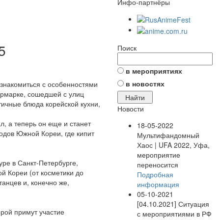
Инфо-партнёры
5
Поиск
в мероприятиях
в новостях
ознакомиться с особенностями
ярмарке, сошедшей с улиц
тичные блюда корейской кухни,
Новости
л, а теперь он еще и станет
18-05-2022
одов Южной Кореи, где кипит
Мультифандомный
Хаос | UFA 2022, Уфа,
мероприятие
уре в Санкт-Петербурге,
переносится
й Кореи (от косметики до
Подробная
анцев и, конечно же,
информация
05-10-2021
[04.10.2021] Ситуация
торой примут участие
с мероприятиями в РФ