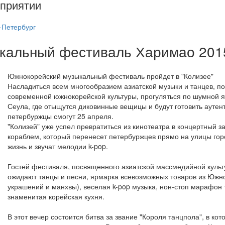
приятии
-Петербург
ыкальный фестиваль Харимао 201
Южнокорейский музыкальный фестиваль пройдет в "Колизее"
Насладиться всем многообразием азиатской музыки и танцев, п
современной южнокорейской культуры, прогуляться по шумной 
Сеула, где отыщутся диковинные вещицы и будут готовить аутен
петербуржцы смогут 25 апреля.
"Колизей" уже успел превратиться из кинотеатра в концертный за
кораблем, который перенесет петербуржцев прямо на улицы гор
жизнь и звучат мелодии k-pop.
Гостей фестиваля, посвященного азиатской массмедийной культ
ожидают танцы и песни, ярмарка всевозможных товаров из Южно
украшений и манхвы), веселая k-pop музыка, нон-стоп марафон т
знаменитая корейская кухня.
В этот вечер состоится битва за звание "Короля танцпола", в ко