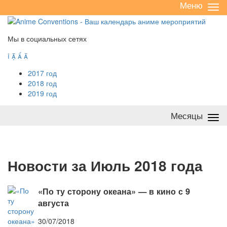
Меню
Све
/
раз
Мы в социальных сетях




2017 год
2018 год
2019 год
Месяцы
Све
/
раз
Н
овости за Июль 2018 года
«По ту сторону океана» — в кино с 9
августа
30/07/2018