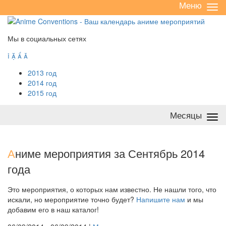
Меню
Све
/
раз
Мы в социальных сетях




2013 год
2014 год
2015 год
Месяцы
Све
/
раз
А
ниме мероприятия за Сентябрь 2014
года
Это мероприятия, о которых нам известно. Не нашли того, что
искали, но мероприятие точно будет?
Напишите нам
и мы
добавим его в наш каталог!