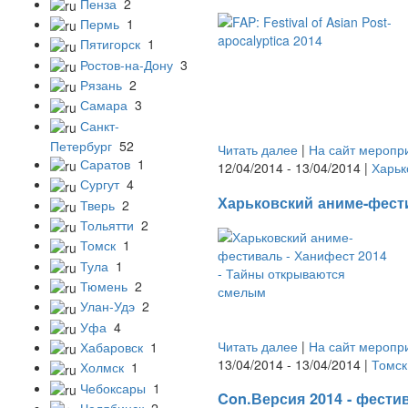
Пенза
2
Пермь
1
Пятигорск
1
Ростов-на-Дону
3
Рязань
2
Самара
3
Санкт-
Петербург
52
Читать далее
|
На сайт меропр
Саратов
1
12/04/2014 - 13/04/2014 |
Харьк
Сургут
4
Харьковский аниме-фест
Тверь
2
Тольятти
2
Томск
1
Тула
1
Тюмень
2
Улан-Удэ
2
Уфа
4
Читать далее
|
На сайт меропр
Хабаровск
1
13/04/2014 - 13/04/2014 |
Томск
Холмск
1
Чебоксары
1
Con.Версия 2014 - фест
Челябинск
2