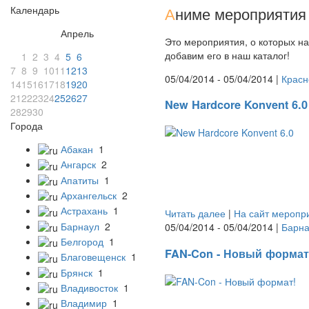
Календарь
А
ниме мероприятия 
Апрель
Это мероприятия, о которых на
добавим его в наш каталог!
1
2
3
4
5
6
7
8
9
10
11
12
13
05/04/2014 - 05/04/2014 |
Красн
14
15
16
17
18
19
20
21
22
23
24
25
26
27
New Hardcore Konvent 6.0
28
29
30
Города
Абакан
1
Ангарск
2
Апатиты
1
Архангельск
2
Астрахань
1
Читать далее
|
На сайт меропр
Барнаул
2
05/04/2014 - 05/04/2014 |
Барна
Белгород
1
FAN-Con - Новый формат
Благовещенск
1
Брянск
1
Владивосток
1
Владимир
1