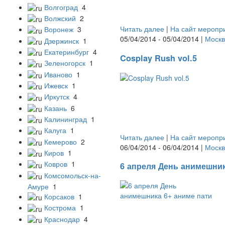
Волгоград
4
Волжский
2
Читать далее
|
На сайт меропр
Воронеж
3
05/04/2014 - 05/04/2014 |
Москв
Дзержинск
1
Екатеринбург
4
Cosplay Rush vol.5
Зеленогорск
1
Иваново
1
Ижевск
1
Иркутск
4
Казань
6
Калининград
1
Калуга
1
Читать далее
|
На сайт меропр
Кемерово
2
06/04/2014 - 06/04/2014 |
Москв
Киров
1
Ковров
1
6 апреля День анимешник
Комсомольск-на-
Амуре
1
Корсаков
1
Кострома
1
Краснодар
4