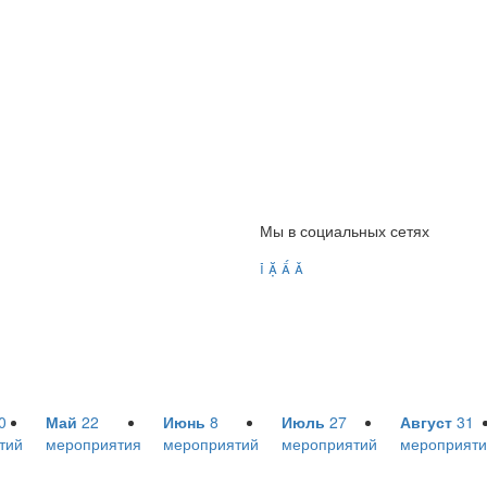
Мы в социальных сетях




0
Май
22
Июнь
8
Июль
27
Август
31
тий
мероприятия
мероприятий
мероприятий
мероприяти