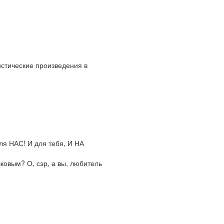
ристические произведения в
ля НАС! И для тебя, И НА
овым? О, сэр, а вы, любитель