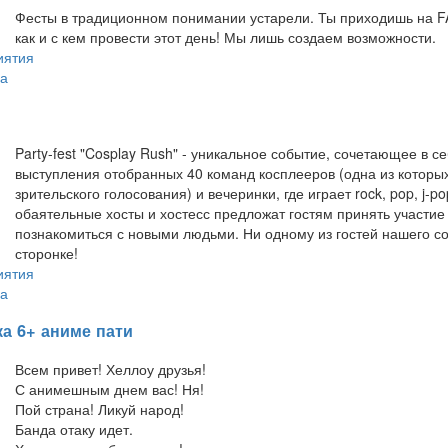
Фесты в традиционном понимании устарели. Ты приходишь на FA
как и с кем провести этот день! Мы лишь создаем возможности.
иятия
а
Party-fest "Cosplay Rush" - уникальное событие, сочетающее в 
выступления отобранных 40 команд косплееров (одна из которых
зрительского голосования) и вечеринки, где играет rock, pop, j-pop,
обаятельные хосты и хостесс предложат гостям принять участие 
познакомиться с новыми людьми. Ни одному из гостей нашего со
сторонке!
иятия
а
а 6+ аниме пати
Всем привет! Хеллоу друзья!
С анимешным днем вас! Ня!
Пой страна! Ликуй народ!
Банда отаку идет.