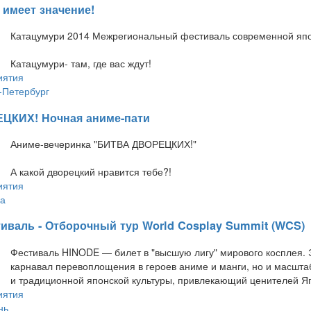
 имеет значение!
Катацумури 2014 Межрегиональный фестиваль современной япо
Катацумури- там, где вас ждут!
иятия
-Петербург
ЕЦКИХ! Ночная аниме-пати
Аниме-вечеринка "БИТВА ДВОРЕЦКИХ!"
А какой дворецкий нравится тебе?!
иятия
а
тиваль - Отборочный тур World Cosplay Summit (WCS)
Фестиваль HINODE — билет в "высшую лигу" мирового косплея. 
карнавал перевоплощения в героев аниме и манги, но и масшт
и традиционной японской культуры, привлекающий ценителей Яп
иятия
нь