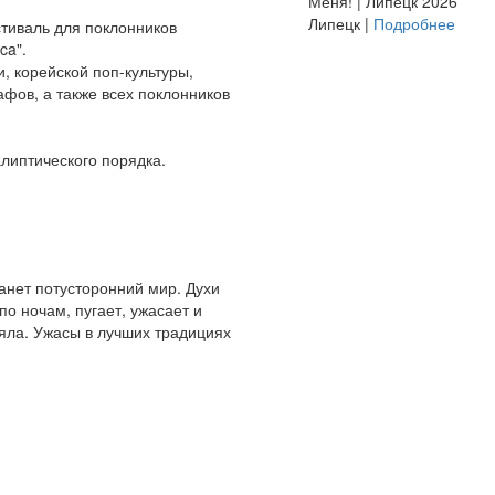
Меня! | Липецк 2026
Липецк |
Подробнее
стиваль для поклонников
ca".
, корейской поп-культуры,
афов, а также всех поклонников
алиптического порядка.
танет потусторонний мир. Духи
по ночам, пугает, ужасает и
еяла. Ужасы в лучших традициях