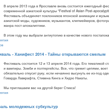
В апреле 2013 года в Ярославле вновь состоится ежегодный фе
современной азиатской культуры "Festival of Asian Post-apocalypti
Фестиваль объединяет поклонников японской анимации и музыки
азиатской моды, художников, музыкантов, клипмейкеров, фотогр
жанра пост-апокалиптики.
В этом году мы выбрали антиутопию в качестве нового постапок
иятия
ов
иваль - Ханифест 2014 - Тайны открываются смелым
Фестиваль состоится 12 и 13 апреля 2014 года. Его тематикой с
и вампиры. Зомби и полтергейсты. Все, что гремит цепями, воет 
обязательно откусит руку, если нечаянно высунуть ее из-под од
Говарда Лавкрафта, Стивена Кинга и Хидэо Накаты.
Мы приглашаем вас на другой берег Стикса!
иятия
иваль молодежных субкультур