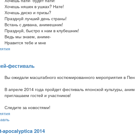
Хочешь пати- будет пати!
Хочешь няшек в ушках? Нате!
Хочешь диско и призы?
Празднуй лучший день страны!
Встань с дивана, анимешник!
Празднуй, быстро к нам в клубешник!
Ведь мы знаем, аниме-
Нравится тебе и мне
иятия
плей-фестиваль
Вы ожидали масштабного костюмированного мероприятия в Пенз
В апреле 2014 года пройдет фестиваль японской культуры, анима
приглашаем гостей и участников!
Следите за новостями!
иятия
авль
t-apocalyptica 2014