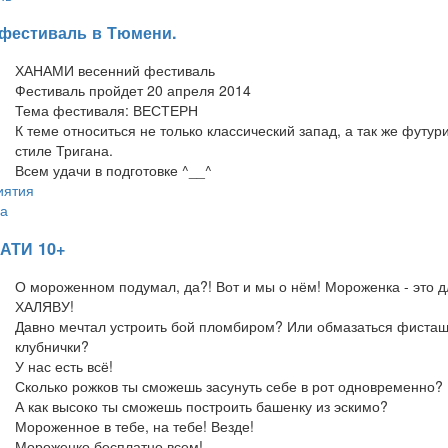
фестиваль в Тюмени.
ХАНАМИ весенний фестиваль
Фестиваль пройдет 20 апреля 2014
Тема фестиваля: ВЕСТЕРН
К теме относиться не только классический запад, а так же футу
стиле Тригана.
Всем удачи в подготовке ^__^
иятия
а
АТИ 10+
О мороженном подумал, да?! Вот и мы о нём! Мороженка - это д
ХАЛЯВУ!
Давно мечтал устроить бой пломбиром? Или обмазаться фисташк
клубнички?
У нас есть всё!
Сколько рожков ты сможешь засунуть себе в рот одновременно?
А как высоко ты сможешь построить башенку из эскимо?
Мороженное в тебе, на тебе! Везде!
Мороженко бесплатно всем!