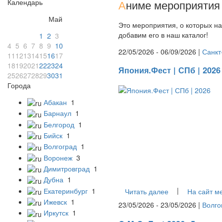
Календарь
А
ниме мероприятия 
Май
Это мероприятия, о которых на
добавим его в наш каталог!
1
2
3
4
5
6
7
8
9
10
22/05/2026 - 06/09/2026 |
Санкт
11
12
13
14
15
16
17
18
19
20
21
22
23
24
Япония.Фест | СПб | 2026
25
26
27
28
29
30
31
Города
Абакан
1
Барнаул
1
Белгород
1
Бийск
1
Волгоград
1
Воронеж
3
Димитровград
1
Дубна
1
|
Екатеринбург
1
Читать далее
На сайт м
Ижевск
1
23/05/2026 - 23/05/2026 |
Волго
Иркутск
1