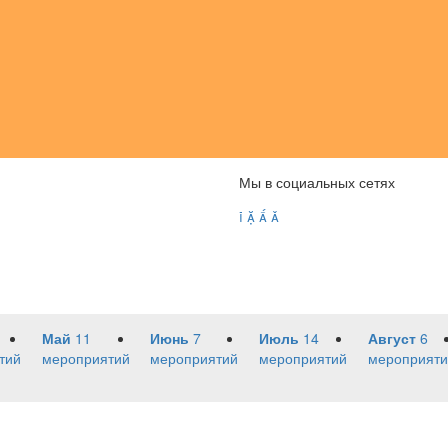
Мы в социальных сетях




Май
11
Июнь
7
Июль
14
Август
6
тий
мероприятий
мероприятий
мероприятий
мероприяти