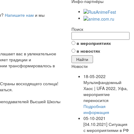
Инфо-партнёры
ет?
Напишите нам
и мы
Поиск
в мероприятиях
в новостях
лашает вас в увлекательное
няет традиции и
понии трансформировалось в
Новости
18-05-2022
Мультифандомный
ы Страны восходящего солнца!
Хаос | UFA 2022, Уфа,
аться.
мероприятие
переносится
 преподавателей Высшей Школы
Подробная
информация
05-10-2021
[04.10.2021] Ситуация
с мероприятиями в РФ