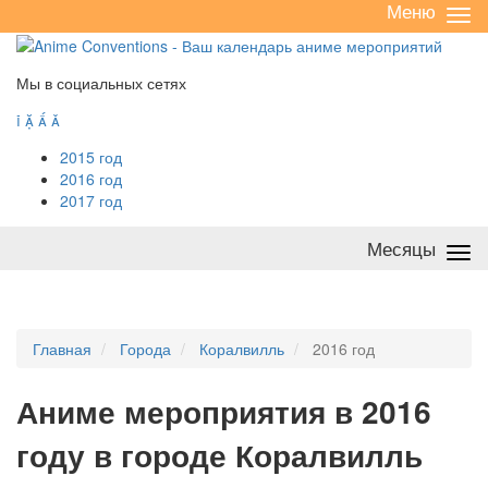
Меню
Све
/
раз
Мы в социальных сетях




2015 год
2016 год
2017 год
Месяцы
Све
/
раз
Главная
Города
Коралвилль
2016 год
А
ниме мероприятия в 2016
году в городе Коралвилль