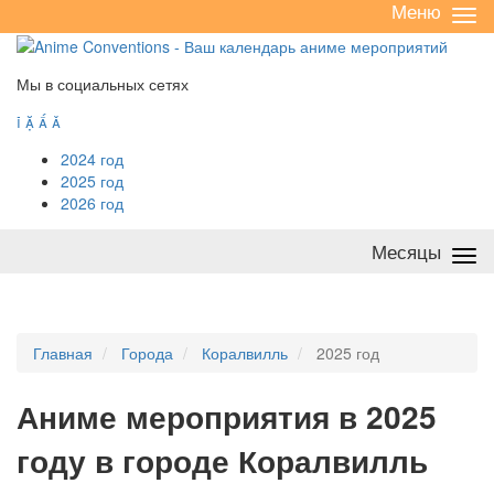
Меню
Све
/
раз
Мы в социальных сетях




2024 год
2025 год
2026 год
Месяцы
Све
/
раз
Главная
Города
Коралвилль
2025 год
А
ниме мероприятия в 2025
году в городе Коралвилль