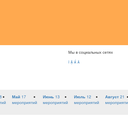
Мы в социальных сетях




8
Май
17
Июнь
13
Июль
12
Август
21
тий
мероприятий
мероприятий
мероприятий
мероприяти