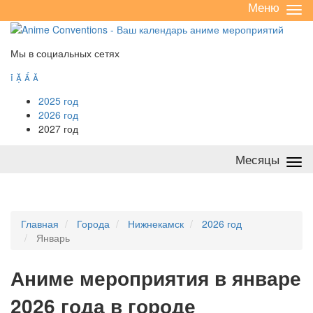
Меню
Све
/
раз
Мы в социальных сетях




2025 год
2026 год
2027 год
Месяцы
Све
/
раз
Главная
Города
Нижнекамск
2026 год
Январь
А
ниме мероприятия в январе
2026 года в городе