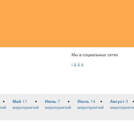
Мы в социальных сетях




Май
11
Июнь
7
Июль
14
Август
3
тий
мероприятий
мероприятий
мероприятий
мероприяти