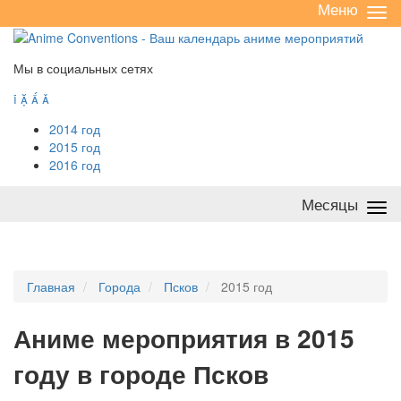
Меню
Све
/
раз
Мы в социальных сетях




2014 год
2015 год
2016 год
Месяцы
Све
/
раз
Главная
Города
Псков
2015 год
А
ниме мероприятия в 2015
году в городе Псков