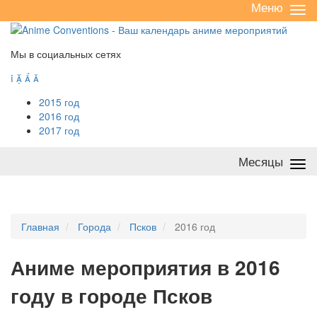
Меню
Све
/
раз
Мы в социальных сетях




2015 год
2016 год
2017 год
Месяцы
Све
/
раз
Главная
Города
Псков
2016 год
А
ниме мероприятия в 2016
году в городе Псков