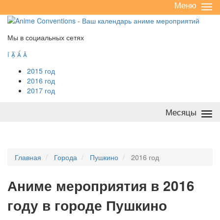
Меню
Све
/
раз
Мы в социальных сетях




2015 год
2016 год
2017 год
Месяцы
Све
/
раз
Главная
Города
Пушкино
2016 год
А
ниме мероприятия в 2016
году в городе Пушкино