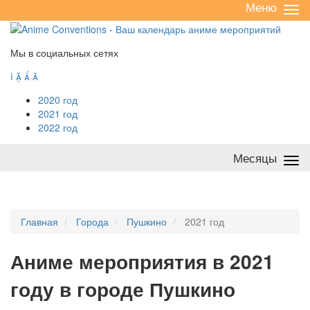
Меню
Све
/
раз
Мы в социальных сетях




2020 год
2021 год
2022 год
Месяцы
Све
/
раз
Главная
Города
Пушкино
2021 год
А
ниме мероприятия в 2021
году в городе Пушкино