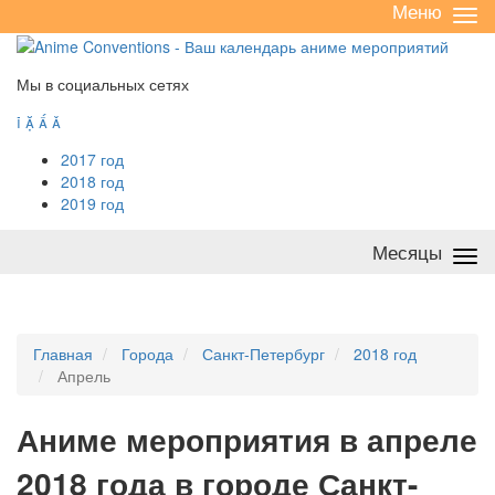
Меню
Све
/
раз
Мы в социальных сетях




2017 год
2018 год
2019 год
Месяцы
Све
/
раз
Главная
Города
Санкт-Петербург
2018 год
Апрель
А
ниме мероприятия в апреле
2018 года в городе Санкт-