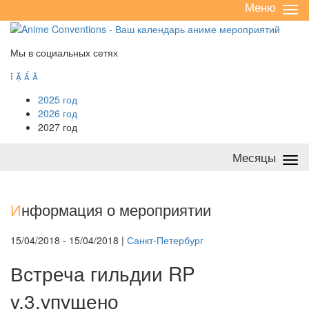
Меню
Све
/
раз
Мы в социальных сетях




2025 год
2026 год
2027 год
Месяцы
Све
/
раз
И
нформация о мероприятии
15/04/2018 - 15/04/2018 |
Санкт-Петербург
Встреча гильдии RP
v.3.упущено