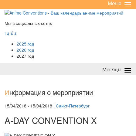
Меню
Све
/
раз
Мы в социальных сетях




2025 год
2026 год
2027 год
Месяцы
Све
/
раз
И
нформация о мероприятии
15/04/2018 - 15/04/2018 |
Санкт-Петербург
A-DAY CONVENTION X