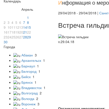
Календарь
И
нформация о меро
Апрель
29/04/2018 - 29/04/2018 |
Санкт
1
2
3
4
5
6
7
8
Встреча гильдии
9
10
11
12
13
14
15
16
17
18
19
20
21
22
23
24
25
26
27
28
29
30
Города
Абакан
3
Архангельск
1
Барнаул
1
Белгород
1
Бийск
1
Брянск
1
Владивосток
1
Волгоград
2
Вологда
2
Воронеж
3
Организатор мероприятия: