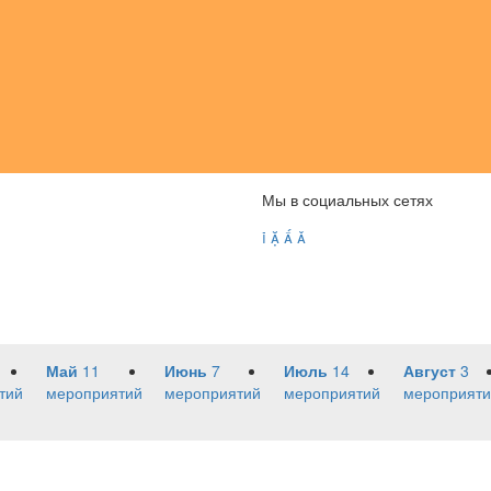
Мы в социальных сетях




Май
11
Июнь
7
Июль
14
Август
3
тий
мероприятий
мероприятий
мероприятий
мероприяти