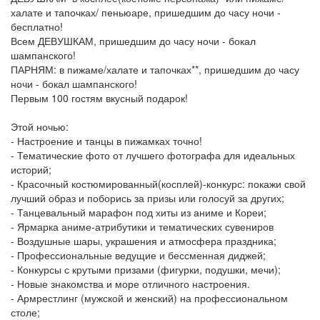
халате и тапочках/ пеньюаре, пришедшим до часу ночи -
бесплатно!
Всем ДЕВУШКАМ, пришедшим до часу ночи - бокал
шампанского!
ПАРНЯМ: в пижаме/халате и тапочках**, пришедшим до часу
ночи - бокал шампанского!
Первым 100 гостям вкусный подарок!
Этой ночью:
- Настроение и танцы в пижамках точно!
- Тематические фото от лучшего фотографа для идеальных
историй;
- Красочный костюмированный(косплей)‑конкурс: покажи свой
лучший образ и поборись за призы или голосуй за других;
- Танцевальный марафон под хиты из аниме и Кореи;
- Ярмарка аниме-атрибутики и тематических сувениров
- Воздушные шары, украшения и атмосфера праздника;
- Профессиональные ведущие и бессменная диджей;
- Конкурсы с крутыми призами (фигурки, подушки, мечи);
- Новые знакомства и море отличного настроения.
- Армрестлинг (мужской и женский) на профессиональном
столе;