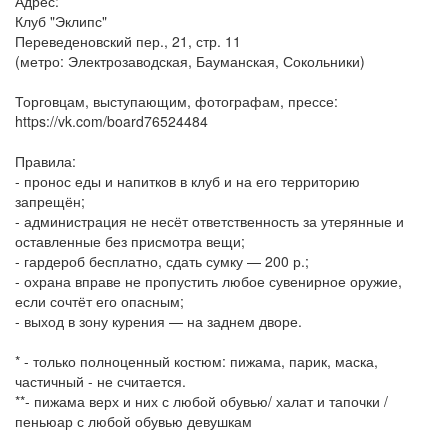
Адрес:
Клуб "Эклипс"
Переведеновский пер., 21, стр. 11
(метро: Электрозаводская, Бауманская, Сокольники)
Торговцам, выступающим, фотографам, прессе:
https://vk.com/board76524484
Правила:
- пронос еды и напитков в клуб и на его территорию
запрещён;
- администрация не несёт ответственность за утерянные и
оставленные без присмотра вещи;
- гардероб бесплатно, сдать сумку — 200 р.;
- охрана вправе не пропустить любое сувенирное оружие,
если сочтёт его опасным;
- выход в зону курения — на заднем дворе.
* - только полноценный костюм: пижама, парик, маска,
частичный - не считается.
**- пижама верх и них с любой обувью/ халат и тапочки /
пеньюар с любой обувью девушкам