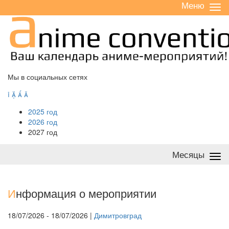
Меню
Све
/
раз
Мы в социальных сетях




2025 год
2026 год
2027 год
Месяцы
Све
/
раз
И
нформация о мероприятии
18/07/2026 - 18/07/2026 |
Димитровград