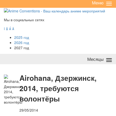
Меню
Све
/
раз
Мы в социальных сетях




2025 год
2026 год
2027 год
Месяцы
Све
/
раз
A
irohana, Дзержинск,
2014, требуются
волонтёры
29/05/2014