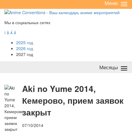
Меню
Све
/
раз
Мы в социальных сетях




2025 год
2026 год
2027 год
Месяцы
Све
/
раз
A
ki no Yume 2014,
Кемерово, прием заявок
закрыт
07/10/2014