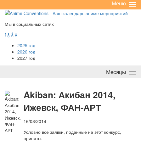
Меню
Све
/
раз
Мы в социальных сетях




2025 год
2026 год
2027 год
Месяцы
Све
/
раз
A
kiban: Акибан 2014,
Ижевск, ФАН-АРТ
16/08/2014
Условно все заявки, поданные на этот конкурс,
приняты.