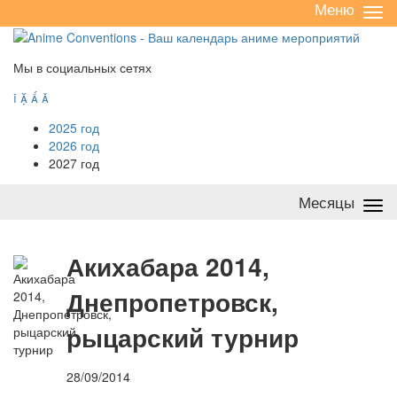
Меню
Све
/
раз
Мы в социальных сетях




2025 год
2026 год
2027 год
Месяцы
Све
/
раз
А
кихабара 2014,
Днепропетровск,
рыцарский турнир
28/09/2014