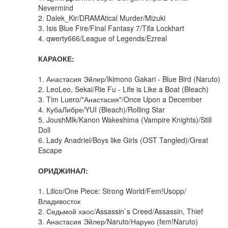
Nevermind
2. Dalek_Kir/DRAMAtical Murder/Mizuki
3. Isis Blue Fire/Final Fantasy 7/Tifa Lockhart
4. qwerty666/League of Legends/Ezreal
КАРАОКЕ:
1. Анастасия Эйлер/Ikimono Gakari - Blue Bird (Naruto)
2. LeoLeo, Sekai/Rie Fu - Life is Like a Boat (Bleach)
3. Tim Luero/"Анастасия"/Once Upon a December
4. КубаЛибре/YUI (Bleach)/Rolling Star
5. JoushMlk/Kanon Wakeshima (Vampire Knights)/Still
Doll
6. Lady Anadriel/Boys like Girls (OST Tangled)/Great
Escape
ОРИДЖИНАЛ:
1. Lilico/One Piece: Strong World/Fem!Usopp/
Владивосток
2. Седьмой хаос/Assassin`s Creed/Assassin, Thief
3. Анастасия Эйлер/Naruto/Наруко (fem!Naruto)