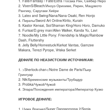
1. Fate/Fantasy / Fate/Extra /Тосака Рин, Сейбер Неро
2. VixenS/Bleach/Иноуэ Орихиме, Ририн, Мацумото
Рангику, Саругаки Хиёри
3. Latex and Swing/Nana/Nana Osaki, Ren Honjo
4. Пираты/Sword Art Online/Kirito, Kurain
5. Kastor Kensai, Soi/Shaman King/Horo Horo, Damuko
6. Furisai/D.grey man/Allen Walker, Kanda Yu, Lavi
7. Noodle/My Little Pony: Friendship Is Magic/Rainbow
Dash, Fluttershy
8. Jelly Belly/Homestuck/Karkat Vantas, Gamzee
Makara, Terezi Pyrope, Vriska Serket
ДЕФИЛЕ ПО НЕАЗИСТСКИМ ИСТОЧНИКАМ:
1. >Sherlock-chan</Notre Dame de Paris/Пьер
Грингуар
2. Nik/Бременские музыканты/Трубадур
3. Probka/Чужой/Чужой
4. Элара/Похождения императора/Император Кузко
ИГРОВОЕ ДЕФИЛЕ:
1. Цума Драгнил/Super Danganronpa 2/Sonia