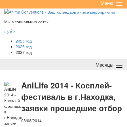
Меню
Све
/
раз
Мы в социальных сетях




2025 год
2026 год
2027 год
Месяцы
Све
/
раз
A
niLife 2014 - Косплей-
фестиваль в г.Находка,
заявки прошедшие отбор
03/08/2014