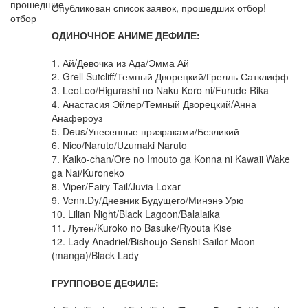
Опубликован список заявок, прошедших отбор!
ОДИНОЧНОЕ АНИМЕ ДЕФИЛЕ:
1. Ай/Девочка из Ада/Эмма Ай
2. Grell Sutcliff/Темный Дворецкий/Грелль Сатклифф
3. LeoLeo/Higurashi no Naku Koro ni/Furude Rika
4. Анастасия Эйлер/Темный Дворецкий/Анна
Анафероуз
5. Deus/Унесенные призраками/Безликий
6. Nico/Naruto/Uzumaki Naruto
7. Kaiko-chan/Ore no Imouto ga Konna ni Kawaii Wake
ga Nai/Kuroneko
8. Viper/Fairy Tail/Juvia Loxar
9. Venn.Dy/Дневник Будущего/Минэнэ Урю
10. Lilian Night/Black Lagoon/Balalaika
11. Лутен/Kuroko no Basuke/Ryouta Kise
12. Lady Anadriel/Bishoujo Senshi Sailor Moon
(manga)/Black Lady
ГРУППОВОЕ ДЕФИЛЕ: