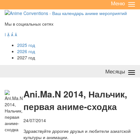
Меню
Све
/
раз
Мы в социальных сетях




2025 год
2026 год
2027 год
Месяцы
Све
/
раз
A
ni.Ma.N 2014, Нальчик,
первая аниме-сходка
24/07/2014
Здравствуйте дорогие друзья и любители азиатской
культуры и анимации.