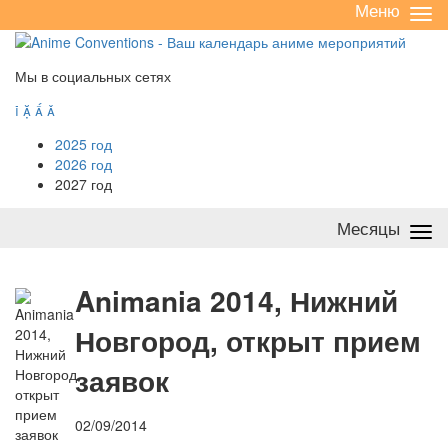
Меню
Све
/
раз
Мы в социальных сетях




2025 год
2026 год
2027 год
Месяцы
Све
/
раз
A
nimania 2014, Нижний
Новгород, открыт прием
заявок
02/09/2014